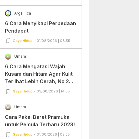
Arga Fica
6 Cara Menyikapi Perbedaan
Pendapat
Gaya Hidup
01/08/2026 | 06:55
Umam
6 Cara Mengatasi Wajah
Kusam dan Hitam Agar Kulit
Terlihat Lebih Cerah, No 2
Gampang Banget dan Mudah
Gaya Hidup
03/08/2026 | 14:55
Dipraktekkan!
Umam
Cara Pakai Baret Pramuka
untuk Pemula Terbaru 2023!
Gaya Hidup
01/08/2026 | 02:55