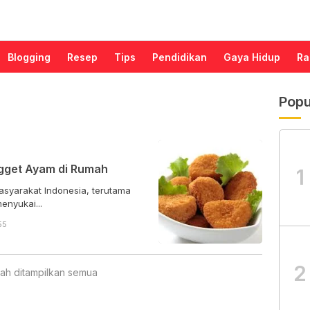
Blogging
Resep
Tips
Pendidikan
Gaya Hidup
Ra
Popu
gget Ayam di Rumah
1
syarakat Indonesia, terutama
enyukai...
55
2
ah ditampilkan semua