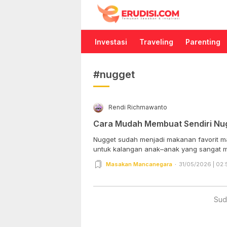
Erudisi
Temukan Jawaban dan Inspirasi
Investasi
Traveling
Parenting
#nugget
Rendi Richmawanto
Cara Mudah Membuat Sendiri Nu
Nugget sudah menjadi makanan favorit ma
untuk kalangan anak–anak yang sangat m
Masakan Mancanegara
31/05/2026 | 02:
Sud