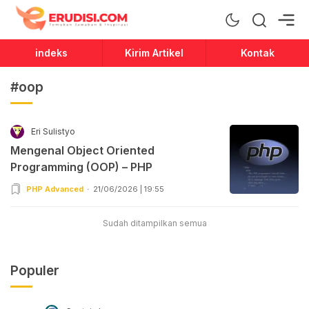
Erudisi
Temukan Jawaban dan Inspirasi
indeks
Kirim Artikel
Kontak
#oop
Eri Sulistyo
Mengenal Object Oriented
Programming (OOP) – PHP
PHP Advanced
21/06/2026 | 19:55
Sudah ditampilkan semua
Populer