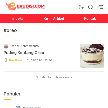
Erudisi
Temukan Jawaban dan Inspirasi
indeks
Kirim Artikel
Kontak
#oreo
Rendi Richmawanto
Puding Kentang Oreo
Kue Basah
31/05/2026 | 22:56
Sudah ditampilkan semua
Populer