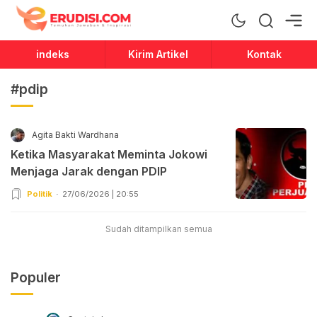
Erudisi
Temukan Jawaban dan Inspirasi
indeks
Kirim Artikel
Kontak
#pdip
Agita Bakti Wardhana
Ketika Masyarakat Meminta Jokowi
Menjaga Jarak dengan PDIP
Politik
27/06/2026 | 20:55
Sudah ditampilkan semua
Populer