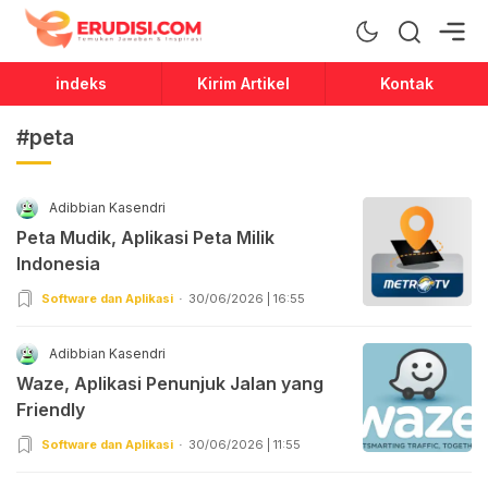
Erudisi
Temukan Jawaban dan Inspirasi
indeks
Kirim Artikel
Kontak
#peta
Adibbian Kasendri
Peta Mudik, Aplikasi Peta Milik
Indonesia
Software dan Aplikasi
30/06/2026 | 16:55
Adibbian Kasendri
Waze, Aplikasi Penunjuk Jalan yang
Friendly
Software dan Aplikasi
30/06/2026 | 11:55