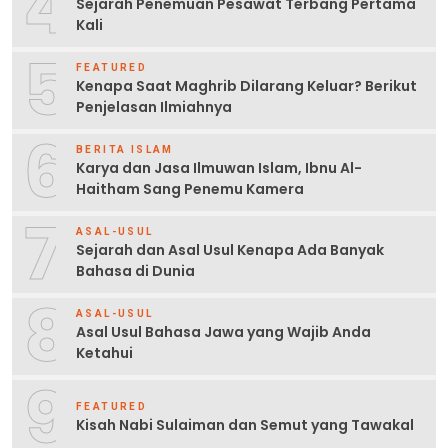
4
Sejarah Penemuan Pesawat Terbang Pertama
Kali
5
FEATURED
Kenapa Saat Maghrib Dilarang Keluar? Berikut
Penjelasan Ilmiahnya
6
BERITA ISLAM
Karya dan Jasa Ilmuwan Islam, Ibnu Al-
Haitham Sang Penemu Kamera
7
ASAL-USUL
Sejarah dan Asal Usul Kenapa Ada Banyak
Bahasa di Dunia
8
ASAL-USUL
Asal Usul Bahasa Jawa yang Wajib Anda
Ketahui
9
FEATURED
Kisah Nabi Sulaiman dan Semut yang Tawakal