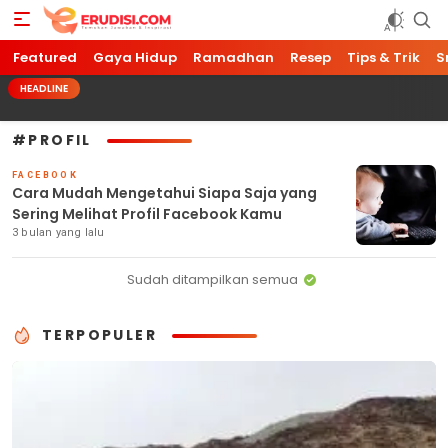
Featured
Erudisi
Temukan Jawaban dan Inspirasi
Gaya Hidup
Ramadhan
Resep
Tips & Trik
S
HEADLINE
#PROFIL
FACEBOOK
Cara Mudah Mengetahui Siapa Saja yang
Sering Melihat Profil Facebook Kamu
3 bulan yang lalu
Sudah ditampilkan semua
TERPOPULER