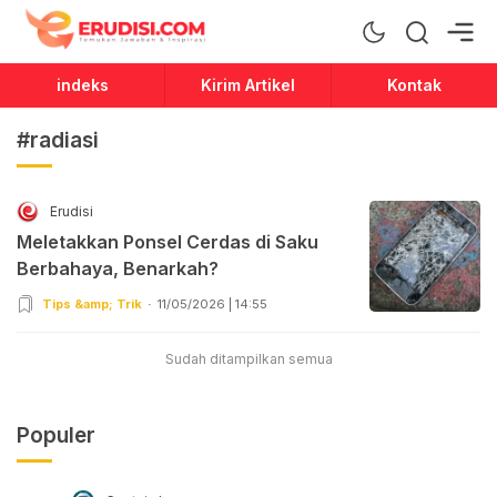
Erudisi
Temukan Jawaban dan Inspirasi
indeks
Kirim Artikel
Kontak
#radiasi
Erudisi
Meletakkan Ponsel Cerdas di Saku
Berbahaya, Benarkah?
Tips &amp; Trik
11/05/2026 | 14:55
Sudah ditampilkan semua
Populer