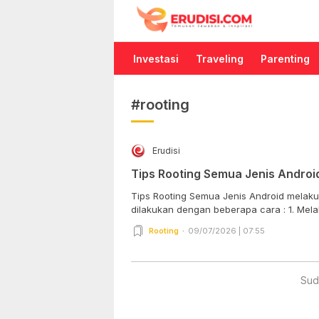
Erudisi
Temukan Jawaban dan Inspirasi
Investasi
Traveling
Parenting
#rooting
Erudisi
Tips Rooting Semua Jenis Androi
Tips Rooting Semua Jenis Android melaku
dilakukan dengan bebera
Rooting
09/07/2026 | 07:55
Sud