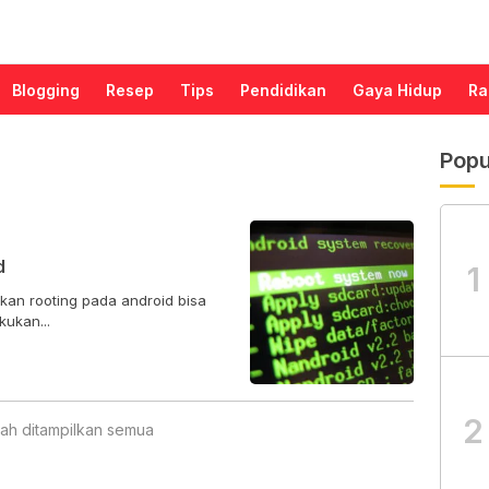
Blogging
Resep
Tips
Pendidikan
Gaya Hidup
Ra
Popu
d
1
kan rooting pada android bisa
pa cara : 1. Melakukan...
2
ah ditampilkan semua