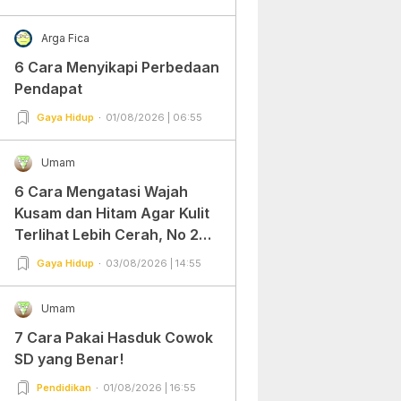
Arga Fica
6 Cara Menyikapi Perbedaan
Pendapat
Gaya Hidup
01/08/2026 | 06:55
Umam
6 Cara Mengatasi Wajah
Kusam dan Hitam Agar Kulit
Terlihat Lebih Cerah, No 2
Gampang Banget dan Mudah
Gaya Hidup
03/08/2026 | 14:55
Dipraktekkan!
Umam
7 Cara Pakai Hasduk Cowok
SD yang Benar!
Pendidikan
01/08/2026 | 16:55