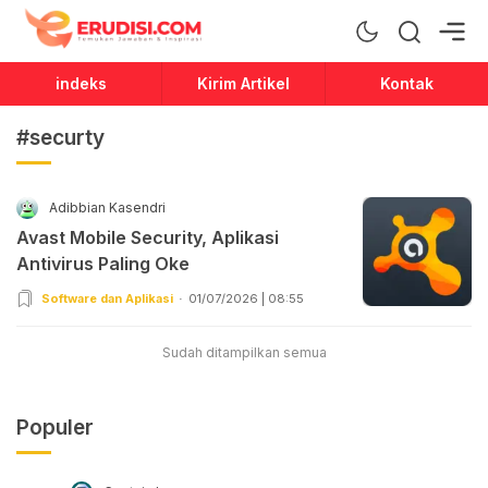
Erudisi
Temukan Jawaban dan Inspirasi
indeks
Kirim Artikel
Kontak
#securty
Adibbian Kasendri
Avast Mobile Security, Aplikasi
Antivirus Paling Oke
Software dan Aplikasi
01/07/2026 | 08:55
Sudah ditampilkan semua
Populer