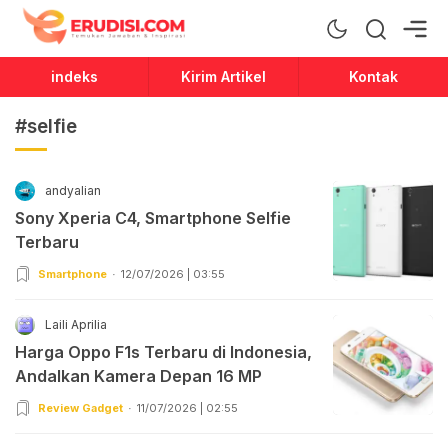
Erudisi
Temukan Jawaban dan Inspirasi
indeks
Kirim Artikel
Kontak
#selfie
andyalian
Sony Xperia C4, Smartphone Selfie
Terbaru
Smartphone
12/07/2026 | 03:55
Laili Aprilia
Harga Oppo F1s Terbaru di Indonesia,
Andalkan Kamera Depan 16 MP
Review Gadget
11/07/2026 | 02:55