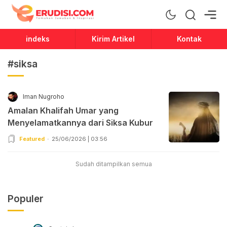
Erudisi
Temukan Jawaban dan Inspirasi
indeks
Kirim Artikel
Kontak
#siksa
Iman Nugroho
Amalan Khalifah Umar yang
Menyelamatkannya dari Siksa Kubur
Featured
25/06/2026 | 03:56
Sudah ditampilkan semua
Populer