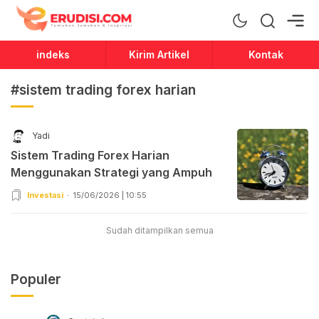
Erudisi
Temukan Jawaban dan Inspirasi
indeks
Kirim Artikel
Kontak
#sistem trading forex harian
Yadi
Sistem Trading Forex Harian
Menggunakan Strategi yang Ampuh
Investasi
15/06/2026 | 10:55
Sudah ditampilkan semua
Populer