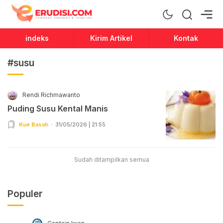
Erudisi
Temukan Jawaban dan Inspirasi
indeks
Kirim Artikel
Kontak
#susu
Rendi Richmawanto
Puding Susu Kental Manis
Kue Basah
31/05/2026 | 21:55
Sudah ditampilkan semua
Populer