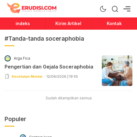
Erudisi
Temukan Jawaban dan Inspirasi
indeks
Kirim Artikel
Kontak
#Tanda-tanda soceraphobia
Arga Fica
Pengertian dan Gejala Soceraphobia
Kesehatan Mental
12/06/2026 | 19:55
Sudah ditampilkan semua
Populer