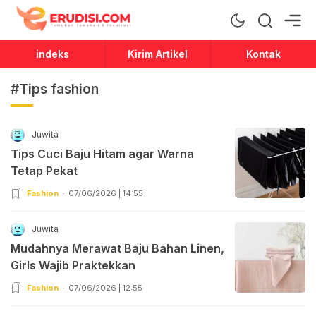
Erudisi
Temukan Jawaban dan Inspirasi
indeks
Kirim Artikel
Kontak
#Tips fashion
Juwita
Tips Cuci Baju Hitam agar Warna
Tetap Pekat
Fashion
07/06/2026 | 14:55
Juwita
Mudahnya Merawat Baju Bahan Linen,
Girls Wajib Praktekkan
Fashion
07/06/2026 | 12:55