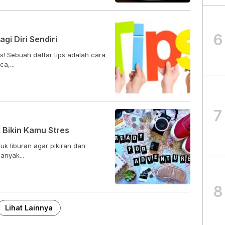
6
agi Diri Sendiri
! Sebuah daftar tips adalah cara
a,...
7
 Bikin Kamu Stres
uk liburan agar pikiran dan
anyak...
8
Lihat Lainnya