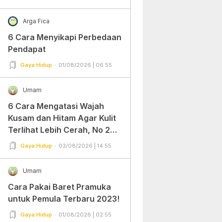
Arga Fica
6 Cara Menyikapi Perbedaan
Pendapat
Gaya Hidup
01/08/2026 | 06:55
Umam
6 Cara Mengatasi Wajah
Kusam dan Hitam Agar Kulit
Terlihat Lebih Cerah, No 2
Gampang Banget dan Mudah
Gaya Hidup
03/08/2026 | 14:55
Dipraktekkan!
Umam
Cara Pakai Baret Pramuka
untuk Pemula Terbaru 2023!
Gaya Hidup
01/08/2026 | 02:55