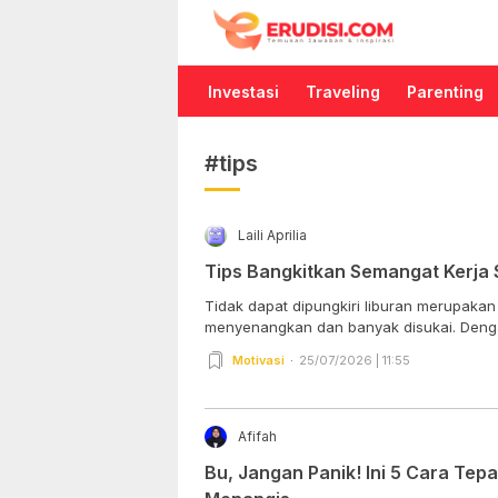
Erudisi
Temukan Jawaban dan Inspirasi
Investasi
Traveling
Parenting
#tips
Laili Aprilia
Tips Bangkitkan Semangat Kerja 
Tidak dapat dipungkiri liburan merupakan
menyenangkan dan banyak disukai. Dengan
Motivasi
25/07/2026 | 11:55
Afifah
Bu, Jangan Panik! Ini 5 Cara Te