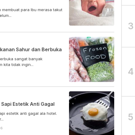
n membuat para Ibu merasa takut
lum...
3
Makanan Sahur dan Berbuka
berbuka sangat banyak
kita tidak ingin...
4
api Estetik Anti Gagal
i estetik anti gagal ala hotel.
5
..
56