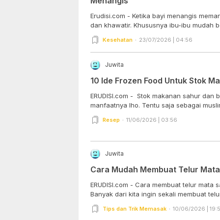
Menangis
Erudisi.com - Ketika bayi menangis mema
dan khawatir. Khususnya ibu-ibu mudah be
Kesehatan
23/07/2026 | 04:56
Juwita
10 Ide Frozen Food Untuk Stok 
ERUDISI.com - Stok makanan sahur dan 
manfaatnya lho. Tentu saja sebagai muslim 
Resep
11/06/2026 | 03:56
Juwita
Cara Mudah Membuat Telur Mata S
ERUDISI.com - Cara membuat telur mata sap
Banyak dari kita ingin sekali membuat telur.
Tips dan Trik Memasak
10/06/2026 | 19: