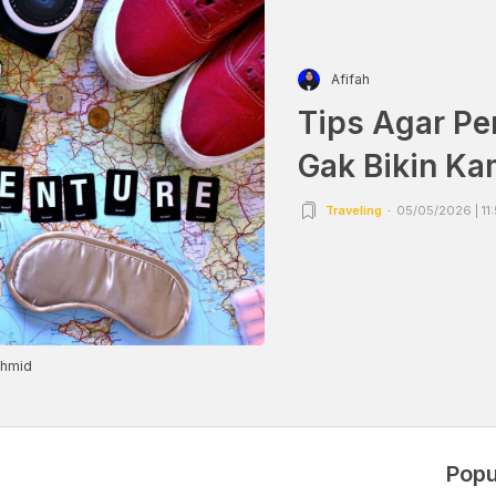
Afifah
Tips Agar Pe
Gak Bikin Ka
Traveling
05/05/2026 | 11
chmid
Popu