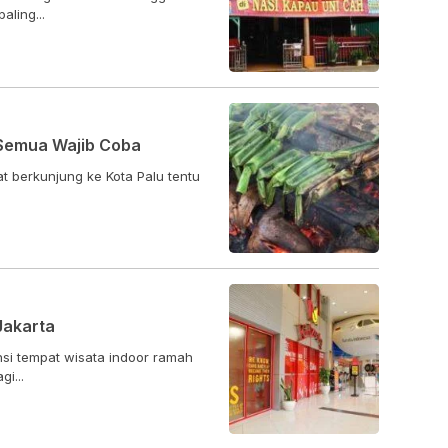
ling...
 Semua Wajib Coba
at berkunjung ke Kota Palu tentu
Jakarta
nsi tempat wisata indoor ramah
i...