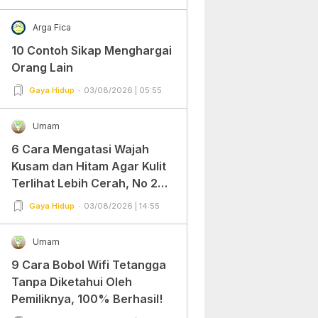
Arga Fica
10 Contoh Sikap Menghargai
Orang Lain
Gaya Hidup
03/08/2026 | 05:55
Umam
6 Cara Mengatasi Wajah
Kusam dan Hitam Agar Kulit
Terlihat Lebih Cerah, No 2
Gampang Banget dan Mudah
Gaya Hidup
03/08/2026 | 14:55
Dipraktekkan!
Umam
9 Cara Bobol Wifi Tetangga
Tanpa Diketahui Oleh
Pemiliknya, 100% Berhasil!