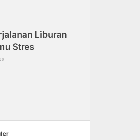
rjalanan Liburan
mu Stres
:56
ler