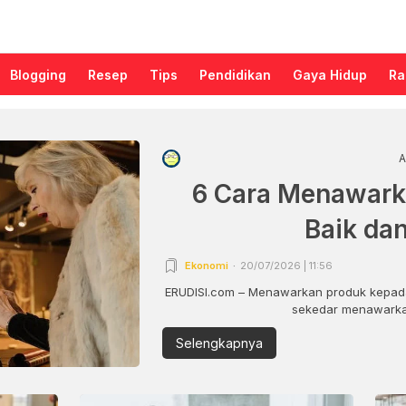
Blogging
Resep
Tips
Pendidikan
Gaya Hidup
Ra
A
6 Cara Menawark
Baik da
Ekonomi
20/07/2026 | 11:56
ERUDISI.com – Menawarkan produk kepada
sekedar menawarkan
Selengkapnya