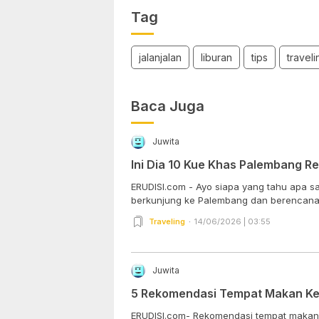
Tag
jalanjalan
liburan
tips
traveli
Baca Juga
Juwita
Ini Dia 10 Kue Khas Palembang 
ERUDISI.com - Ayo siapa yang tahu apa sa
berkunjung ke Palembang dan berencana 
Traveling
14/06/2026 | 03:55
Juwita
5 Rekomendasi Tempat Makan Kelu
ERUDISI.com- Rekomendasi tempat makan ke