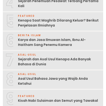
4
Sejarah Penemuan Pesawat Terbang Pertama
Kali
5
FEATURED
Kenapa Saat Maghrib Dilarang Keluar? Berikut
Penjelasan Ilmiahnya
6
BERITA ISLAM
Karya dan Jasa Ilmuwan Islam, Ibnu Al-
Haitham Sang Penemu Kamera
7
ASAL-USUL
Sejarah dan Asal Usul Kenapa Ada Banyak
Bahasa di Dunia
8
ASAL-USUL
Asal Usul Bahasa Jawa yang Wajib Anda
Ketahui
9
FEATURED
Kisah Nabi Sulaiman dan Semut yang Tawakal