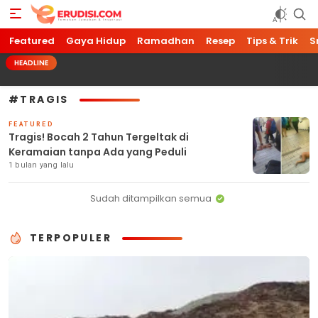
Featured
Erudisi
Temukan Jawaban dan Inspirasi
Gaya Hidup
Ramadhan
Resep
Tips & Trik
S
HEADLINE
#TRAGIS
FEATURED
Tragis! Bocah 2 Tahun Tergeltak di
Keramaian tanpa Ada yang Peduli
1 bulan yang lalu
Sudah ditampilkan semua
TERPOPULER