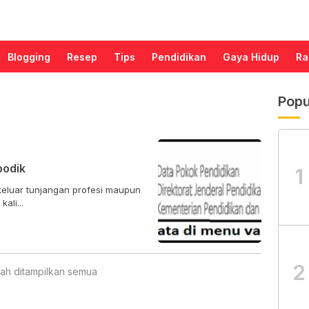
Blogging
Resep
Tips
Pendidikan
Gaya Hidup
Ra
Popu
podik
1
keluar tunjangan profesi maupun
ali...
2
ah ditampilkan semua