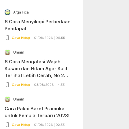
Arga Fica
6 Cara Menyikapi Perbedaan
Pendapat
Gaya Hidup
01/08/2026 | 06:55
Umam
6 Cara Mengatasi Wajah
Kusam dan Hitam Agar Kulit
Terlihat Lebih Cerah, No 2
Gampang Banget dan Mudah
Gaya Hidup
03/08/2026 | 14:55
Dipraktekkan!
Umam
Cara Pakai Baret Pramuka
untuk Pemula Terbaru 2023!
Gaya Hidup
01/08/2026 | 02:55