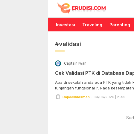
Erudisi
Temukan Jawaban dan Inspirasi
Investasi
Traveling
Parenting
#validasi
Captain Iwan
Cek Validasi PTK di Database Da
Apa di sekolah anda ada PTK yang tidak 
tunjangan fungsional ?. Pada kesempatan k
Dapodikdasmen
30/06/2026 | 21:55
Sud