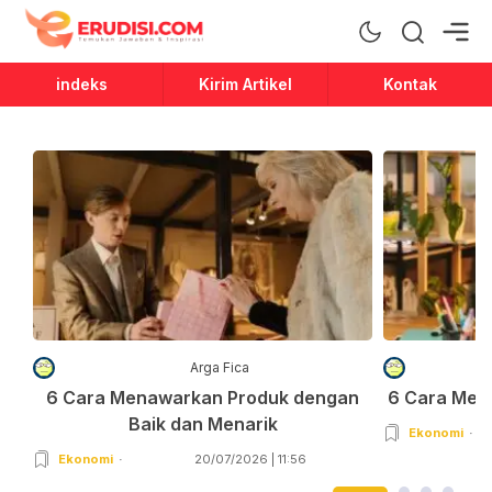
Erudisi
Temukan Jawaban dan Inspirasi
indeks
Kirim Artikel
Kontak
Arga Fica
6 Cara Menawarkan Produk dengan
6 Cara Men
Baik dan Menarik
Ekonomi
Ekonomi
20/07/2026 | 11:56