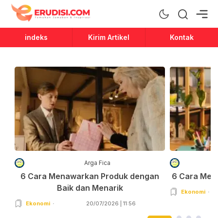
Erudisi
Temukan Jawaban dan Inspirasi
indeks
Kirim Artikel
Kontak
Arga Fica
6 Cara Menawarkan Produk dengan
6 Cara Men
Baik dan Menarik
Ekonomi
Ekonomi
20/07/2026 | 11:56