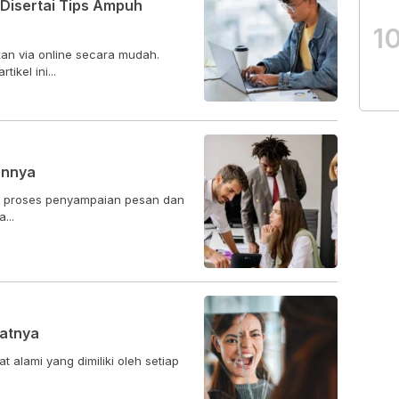
 Disertai Tips Ampuh
1
an via online secara mudah.
ikel ini...
annya
h proses penyampaian pesan dan
...
atnya
t alami yang dimiliki oleh setiap