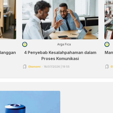
Arga Fica
elanggan
4 Penyebab Kesalahpahaman dalam
Man
Proses Komunikasi
Ekonomi
18/07/2026 | 19:55
E