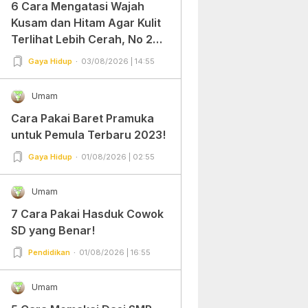
6 Cara Mengatasi Wajah
Kusam dan Hitam Agar Kulit
Terlihat Lebih Cerah, No 2
Gampang Banget dan Mudah
Gaya Hidup
03/08/2026 | 14:55
Dipraktekkan!
Umam
Cara Pakai Baret Pramuka
untuk Pemula Terbaru 2023!
Gaya Hidup
01/08/2026 | 02:55
Umam
7 Cara Pakai Hasduk Cowok
SD yang Benar!
Pendidikan
01/08/2026 | 16:55
Umam