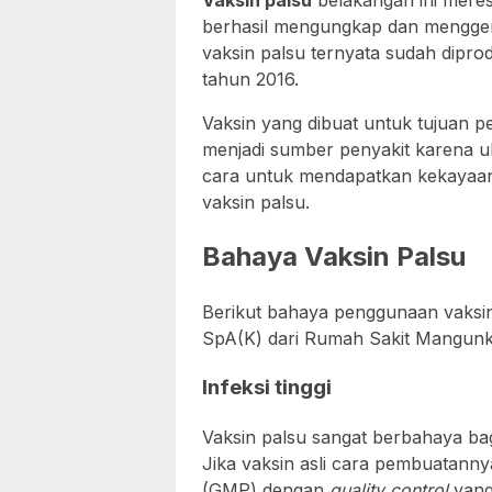
Vaksin palsu
belakangan ini meres
berhasil mengungkap dan mengger
vaksin palsu ternyata sudah dipro
tahun 2016.
Vaksin yang dibuat untuk tujuan pe
menjadi sumber penyakit karena ul
cara untuk mendapatkan kekayaan
vaksin palsu.
Bahaya Vaksin Palsu
Berikut bahaya penggunaan vaksin
SpA(K) dari Rumah Sakit Mangun
Infeksi tinggi
Vaksin palsu sangat berbahaya bag
Jika vaksin asli cara pembuatann
(GMP) dengan
quality control
yang