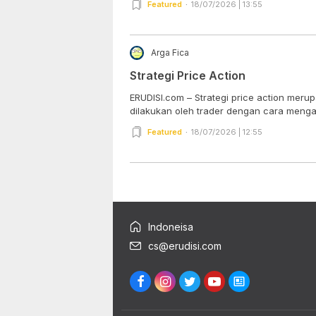
Featured
18/07/2026 | 13:55
Arga Fica
Strategi Price Action
ERUDISI.com – Strategi price action mer
dilakukan oleh trader dengan cara mengana
Featured
18/07/2026 | 12:55
Indoneisa
cs@erudisi.com