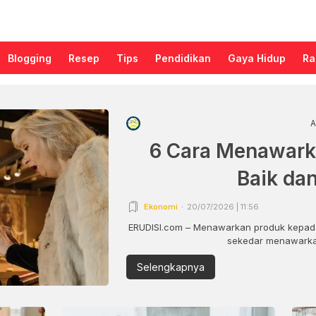
Blogging
Resep
Tips
Pendidikan
Gaya Hidup
Ra
A
6 Cara Menawark
Baik da
Ekonomi
20/07/2026 | 11:56
ERUDISI.com – Menawarkan produk kepada
sekedar menawarkan
Selengkapnya