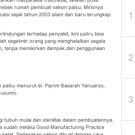
ahkan masyarakat Indonesia, setelah polisi
ebek rumah pembuat vaksin palsu. Mirisnya
1
duksi sejak tahun 2003 silam dan baru terungkap
rlindungan terhadap penyakit, kini justru bisa
ah segelintir orang yang menghalalkan segala
, tanpa memikirkan dampak dari penggunaan
2
 palsu menurut dr. Piprim Basarah Yanuarso,
kusumo.
3
i tubuh mulai dari sterilitas dalam pembuatannya.
ya sudah melalui Good Manufacturing Practice
 ketat. Sedangkan vaksin dibuat dengan cara