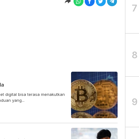
7
8
la
t digital bisa terasa menakutkan
9
duan yang...