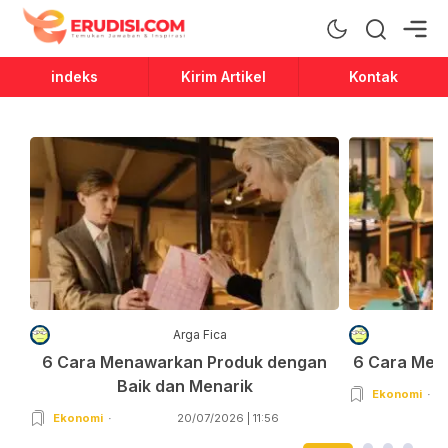
Erudisi
Temukan Jawaban dan Inspirasi
indeks
Kirim Artikel
Kontak
Arga Fica
6 Cara Menawarkan Produk dengan
6 Cara Men
Baik dan Menarik
Ekonomi
Ekonomi
20/07/2026 | 11:56