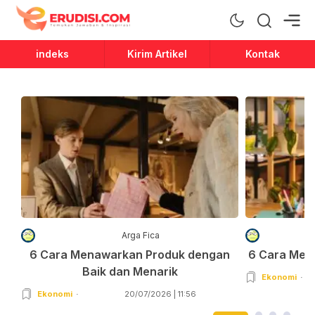
Erudisi
Temukan Jawaban dan Inspirasi
indeks
Kirim Artikel
Kontak
Arga Fica
6 Cara Menawarkan Produk dengan
6 Cara Men
Baik dan Menarik
Ekonomi
Ekonomi
20/07/2026 | 11:56