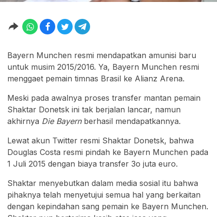
Bayern Munchen resmi mendapatkan amunisi baru
untuk musim 2015/2016. Ya, Bayern Munchen resmi
menggaet pemain timnas Brasil ke Alianz Arena.
Meski pada awalnya proses transfer mantan pemain
Shaktar Donetsk ini tak berjalan lancar, namun
akhirnya
Die Bayern
berhasil mendapatkannya.
Lewat akun Twitter resmi Shaktar Donetsk, bahwa
Douglas Costa resmi pindah ke Bayern Munchen pada
1 Juli 2015 dengan biaya transfer 3o juta euro.
Shaktar menyebutkan dalam media sosial itu bahwa
pihaknya telah menyetujui semua hal yang berkaitan
dengan kepindahan sang pemain ke Bayern Munchen.