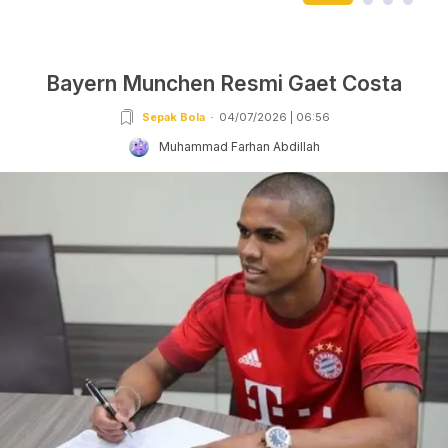
Bayern Munchen Resmi Gaet Costa
Sepak Bola
04/07/2026 | 06:56
Muhammad Farhan Abdillah