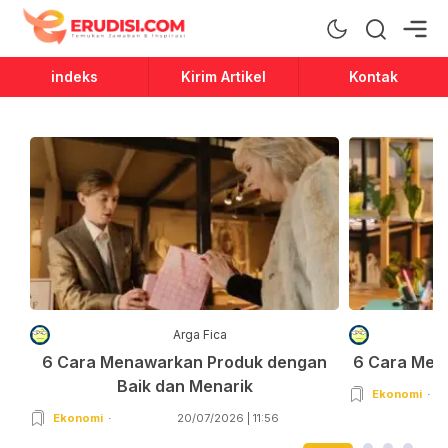
Erudisi
Temukan Jawaban dan Inspirasi
indeks
Kirim Artikel
Kontak
Arga Fica
6 Cara Menawarkan Produk dengan
6 Cara Men
Baik dan Menarik
Ekonomi
Ekonomi
20/07/2026 | 11:56