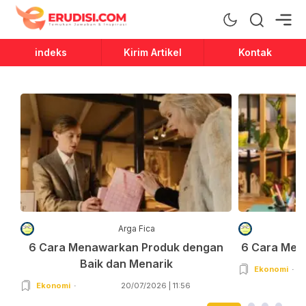
Erudisi
Temukan Jawaban dan Inspirasi
indeks
Kirim Artikel
Kontak
Arga Fica
6 Cara Menawarkan Produk dengan
6 Cara Men
Baik dan Menarik
Ekonomi
Ekonomi
20/07/2026 | 11:56