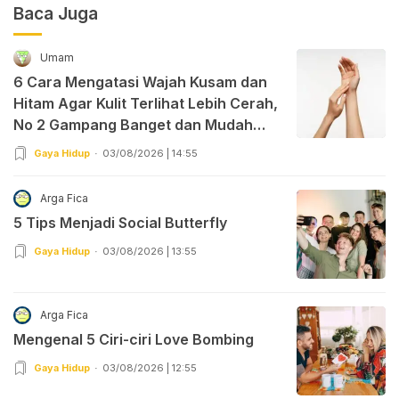
Baca Juga
Umam
6 Cara Mengatasi Wajah Kusam dan
Hitam Agar Kulit Terlihat Lebih Cerah,
No 2 Gampang Banget dan Mudah
Dipraktekkan!
Gaya Hidup
03/08/2026 | 14:55
Arga Fica
5 Tips Menjadi Social Butterfly
Gaya Hidup
03/08/2026 | 13:55
Arga Fica
Mengenal 5 Ciri-ciri Love Bombing
Gaya Hidup
03/08/2026 | 12:55