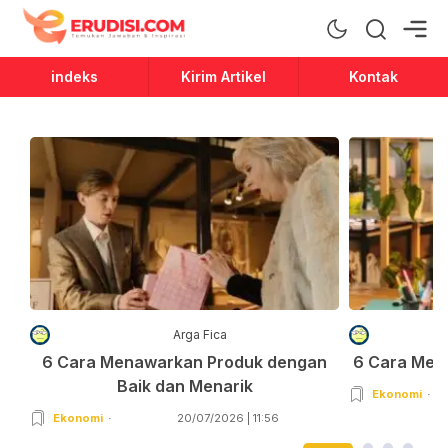
Erudisi
Temukan Jawaban dan Inspirasi
indeks
Kirim Artikel
Kontak
Arga Fica
6 Cara Menawarkan Produk dengan
6 Cara Men
Baik dan Menarik
Ekonomi
Ekonomi
20/07/2026 | 11:56