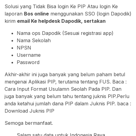
Solusi yang Tidak Bisa login Ke PIP Atau login Ke
laporan
Bos online
menggunakan SSO (login Dapodik)
kirim
email Ke helpdesk Dapodik, sertakan
Nama ops Dapodik (Sesuai registrasi app)
Nama Sekolah
NPSN
Username
Password
Akhir-akhir ini juga banyak yang belum paham betul
mengenai Aplikasi PIP, terutama tentang FUS. Baca :
Cara Input Format Usulamn Seolah Pada PIP. Dan
juga banyak yang belum tahu tentang juknis PIP.Perlu
anda ketahui jumlah dana PIP dalam Juknis PIP. baca :
Download Juknis PIP
Semoga bermanfaat.
Salam satu data untuk Indonesia Raya