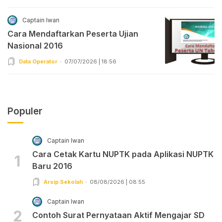
Captain Iwan
Cara Mendaftarkan Peserta Ujian
Nasional 2016
Data Operator
07/07/2026 | 18:56
Populer
Captain Iwan
Cara Cetak Kartu NUPTK pada Aplikasi NUPTK
1
Baru 2016
Arsip Sekolah
08/08/2026 | 08:55
Captain Iwan
2
Contoh Surat Pernyataan Aktif Mengajar SD