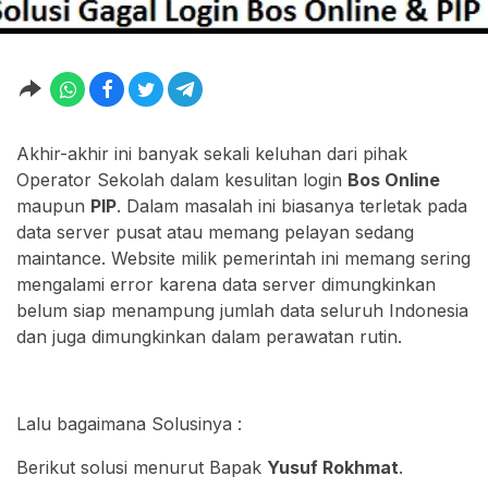
Akhir-akhir ini banyak sekali keluhan dari pihak
Operator Sekolah dalam kesulitan login
Bos Online
maupun
PIP
. Dalam masalah ini biasanya terletak pada
data server pusat atau memang pelayan sedang
maintance. Website milik pemerintah ini memang sering
mengalami error karena data server dimungkinkan
belum siap menampung jumlah data seluruh Indonesia
dan juga dimungkinkan dalam perawatan rutin.
Lalu bagaimana Solusinya :
Berikut solusi menurut Bapak
Yusuf Rokhmat
.