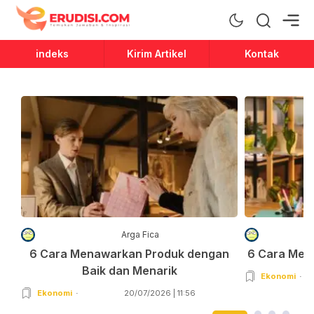
Erudisi
Temukan Jawaban dan Inspirasi
indeks
Kirim Artikel
Kontak
Arga Fica
6 Cara Menawarkan Produk dengan
6 Cara Men
Baik dan Menarik
Ekonomi
Ekonomi
20/07/2026 | 11:56