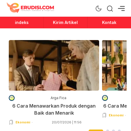
Erudisi
Temukan Jawaban dan Inspirasi
indeks
Kirim Artikel
Kontak
Arga Fica
6 Cara Menawarkan Produk dengan
6 Cara Men
Baik dan Menarik
Ekonomi
Ekonomi
20/07/2026 | 11:56