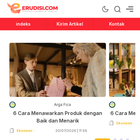
Erudisi
Temukan Jawaban dan Inspirasi
indeks
Kirim Artikel
Kontak
Arga Fica
6 Cara Menawarkan Produk dengan
6 Cara Men
Baik dan Menarik
Ekonomi
Ekonomi
20/07/2026 | 11:56