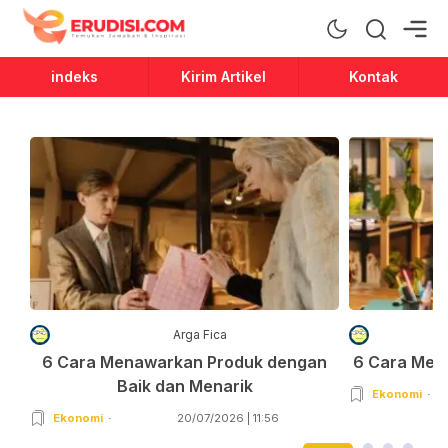
Erudisi
Temukan Jawaban dan Inspirasi
indeks
Kirim Artikel
Kontak
Arga Fica
6 Cara Menawarkan Produk dengan
6 Cara Men
Baik dan Menarik
Ekonomi
Ekonomi
20/07/2026 | 11:56