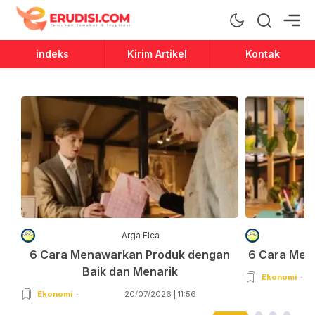
Erudisi
Temukan Jawaban dan Inspirasi
indeks
Kirim Artikel
Kontak
Arga Fica
6 Cara Menawarkan Produk dengan
6 Cara Men
Baik dan Menarik
Ekonomi
Ekonomi
20/07/2026 | 11:56