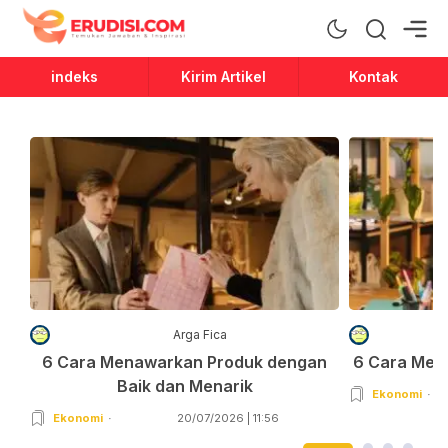
Erudisi
Temukan Jawaban dan Inspirasi
indeks
Kirim Artikel
Kontak
Arga Fica
6 Cara Menawarkan Produk dengan
6 Cara Men
Baik dan Menarik
Ekonomi
Ekonomi
20/07/2026 | 11:56