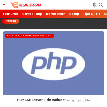
Featured
Gaya Hidup
Ramadhan
Resep
Tips & Trik
S
HEADLINE
ISTILAH PEMROGRAMAN PHP
PHP SSI: Server Side Include
3 minggu yang lalu