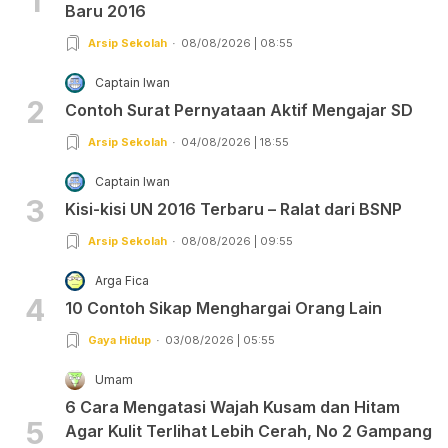
1
Baru 2016
Arsip Sekolah
08/08/2026 | 08:55
Captain Iwan
2
Contoh Surat Pernyataan Aktif Mengajar SD
Arsip Sekolah
04/08/2026 | 18:55
Captain Iwan
3
Kisi-kisi UN 2016 Terbaru – Ralat dari BSNP
Arsip Sekolah
08/08/2026 | 09:55
Arga Fica
4
10 Contoh Sikap Menghargai Orang Lain
Gaya Hidup
03/08/2026 | 05:55
Umam
6 Cara Mengatasi Wajah Kusam dan Hitam
5
Agar Kulit Terlihat Lebih Cerah, No 2 Gampang