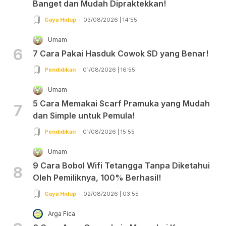
Banget dan Mudah Dipraktekkan!
Gaya Hidup
03/08/2026 | 14:55
Umam
6
7 Cara Pakai Hasduk Cowok SD yang Benar!
Pendidikan
01/08/2026 | 16:55
Umam
5 Cara Memakai Scarf Pramuka yang Mudah
7
dan Simple untuk Pemula!
Pendidikan
01/08/2026 | 15:55
Umam
9 Cara Bobol Wifi Tetangga Tanpa Diketahui
8
Oleh Pemiliknya, 100% Berhasil!
Gaya Hidup
02/08/2026 | 03:55
Arga Fica