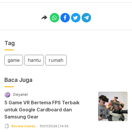
Tag
game
hantu
rumah
Baca Juga
Deyanel
5 Game VR Bertema FPS Terbaik
untuk Google Cardboard dan
Samsung Gear
Review Games
11/07/2026 | 14:55