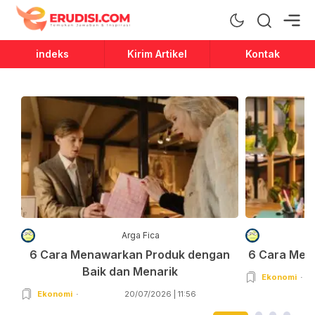
Erudisi
Temukan Jawaban dan Inspirasi
indeks
Kirim Artikel
Kontak
Arga Fica
6 Cara Menawarkan Produk dengan
6 Cara Men
Baik dan Menarik
Ekonomi
Ekonomi
20/07/2026 | 11:56