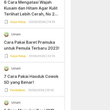
6 Cara Mengatasi Wajah
Kusam dan Hitam Agar Kulit
Terlihat Lebih Cerah, No 2
Gampang Banget dan Mudah
Gaya Hidup
03/08/2026 | 14:55
Dipraktekkan!
Umam
Cara Pakai Baret Pramuka
untuk Pemula Terbaru 2023!
Gaya Hidup
01/08/2026 | 02:55
Umam
7 Cara Pakai Hasduk Cowok
SD yang Benar!
Pendidikan
01/08/2026 | 16:55
Umam