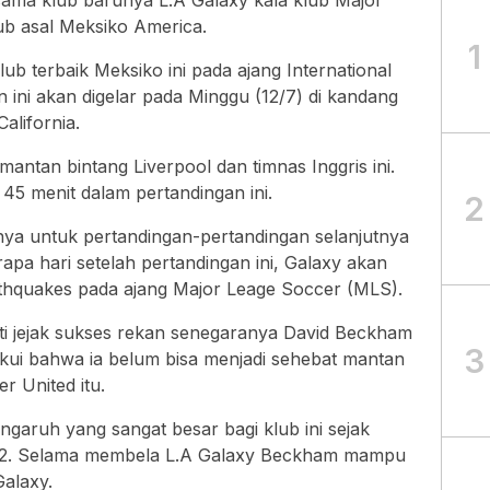
sama klub barunya L.A Galaxy kala klub Major
b asal Meksiko America.
1
ub terbaik Meksiko ini pada ajang International
ini akan digelar pada Minggu (12/7) di kandang
alifornia.
antan bintang Liverpool dan timnas Inggris ini.
45 menit dalam pertandingan ini.
2
nya untuk pertandingan-pertandingan selanjutnya
rapa hari setelah pertandingan ini, Galaxy akan
hquakes pada ajang Major Leage Soccer (MLS).
i jejak sukses rekan senegaranya David Beckham
3
akui bahwa ia belum bisa menjadi sehebat mantan
 United itu.
ruh yang sangat besar bagi klub ini sejak
12. Selama membela L.A Galaxy Beckham mampu
alaxy.