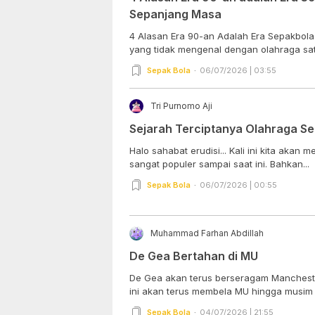
Sepanjang Masa
4 Alasan Era 90-an Adalah Era Sepakbola
yang tidak mengenal dengan olahraga satu
Sepak Bola
06/07/2026 | 03:55
Tri Purnomo Aji
Sejarah Terciptanya Olahraga S
Halo sahabat erudisi... Kali ini kita akan membahas tentang olahraga yang
sangat populer sampai saat ini. Bahkan...
Sepak Bola
06/07/2026 | 00:55
Muhammad Farhan Abdillah
De Gea Bertahan di MU
De Gea akan terus berseragam Mancheste
ini akan terus membela MU hingga musim 
Sepak Bola
04/07/2026 | 21:55