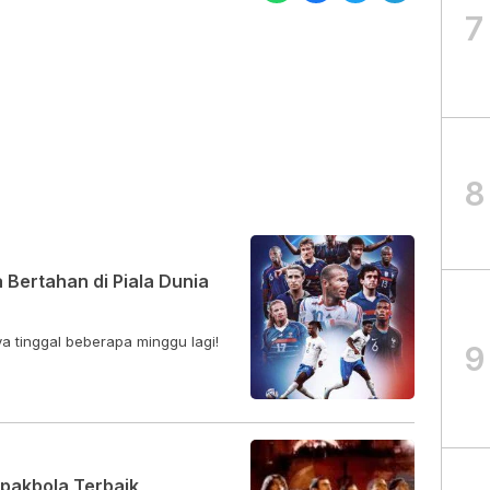
7
8
 Bertahan di Piala Dunia
ya tinggal beberapa minggu lagi!
9
epakbola Terbaik