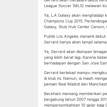
Gerrard akan menjalani debut ber
League Soccer (MLS) melawan klu
Ya, L.A Galaxy akan menghadapi kl
Champions Cup 2015. Pertandingan 
Galaxy, Stub Hub Center Carson, C
Publik Los Angeles menanti debut m
Gerrard hanya akan tampil selama 
Ya, Gerrard akan disimpan tenaga
yang lebih berat lagi. Karena bebe
berhadapan dengan San Jose Eart
Gerrard bertekad mampu mengikut
di klub ini. Namun, ia masih meng
pemain Real Madrid dan Manchester
Beckham memang memberikan penga
bergabung tahun 2007 hingga 20
mempersembahkan 10 gelar bagi G