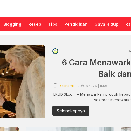
Blogging
Resep
Tips
Pendidikan
Gaya Hidup
Ra
A
6 Cara Menawark
Baik da
Ekonomi
20/07/2026 | 11:56
ERUDISI.com – Menawarkan produk kepada
sekedar menawarkan
Selengkapnya