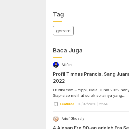
Tag
gerrard
Baca Juga
Afifah
Profil Timnas Prancis, Sang Juara
2022
Erudisi.com – Yippi, Piala Dunia 2022 han
Siap-siap melihat sorak sorainya yang...
Featured
16/07/2026 | 22:56
Arief Ghozaly
4 Alasan Era 90-an adalah Era S