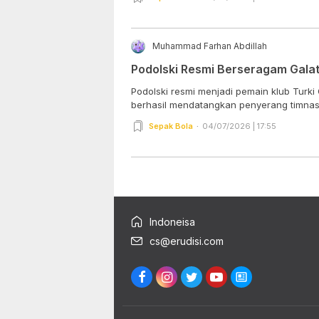
Muhammad Farhan Abdillah
Podolski Resmi Berseragam Gala
Podolski resmi menjadi pemain klub Turki G
berhasil mendatangkan penyerang timnas
Sepak Bola
04/07/2026 | 17:55
Indoneisa
cs@erudisi.com