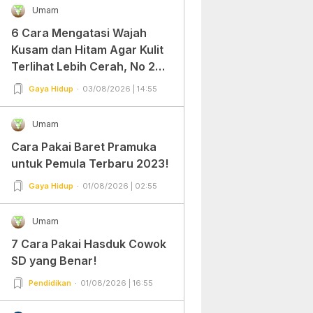
Umam
6 Cara Mengatasi Wajah
Kusam dan Hitam Agar Kulit
Terlihat Lebih Cerah, No 2
Gampang Banget dan Mudah
Gaya Hidup
03/08/2026 | 14:55
Dipraktekkan!
Umam
Cara Pakai Baret Pramuka
untuk Pemula Terbaru 2023!
Gaya Hidup
01/08/2026 | 02:55
Umam
7 Cara Pakai Hasduk Cowok
SD yang Benar!
Pendidikan
01/08/2026 | 16:55