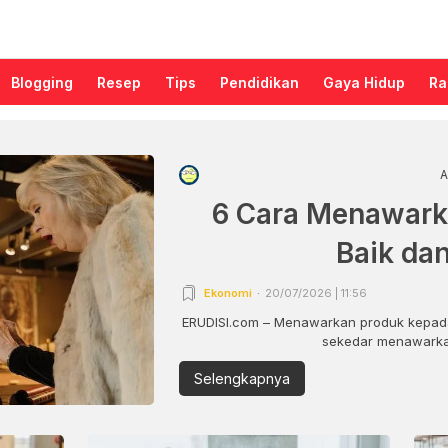
Blogging
Resep
Tips
Pendidikan
Gaya Hidup
Ra
A
6 Cara Menawark
Baik da
Ekonomi
20/07/2026 | 11:56
ERUDISI.com – Menawarkan produk kepada
sekedar menawarkan
Selengkapnya