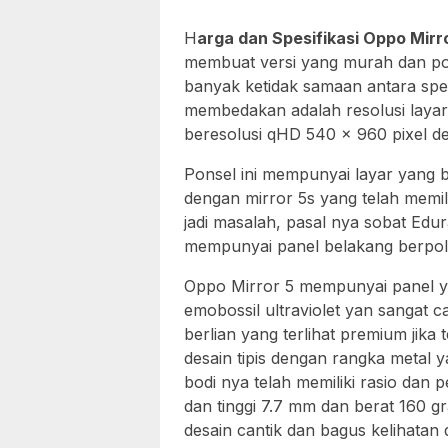
H
arga dan Spesifikasi Oppo Mir
membuat versi yang murah dan pon
banyak ketidak samaan antara spes
membedakan adalah resolusi layar 
beresolusi qHD 540 x 960 pixel de
Ponsel ini mempunyai layar yang b
dengan mirror 5s yang telah memili
jadi masalah, pasal nya sobat Ed
mempunyai panel belakang berpola
Oppo Mirror 5 mempunyai panel y
emobossil ultraviolet yan sangat 
berlian yang terlihat premium jika
desain tipis dengan rangka metal 
bodi nya telah memiliki rasio dan
dan tinggi 7.7 mm dan berat 160 g
desain cantik dan bagus kelihatan 