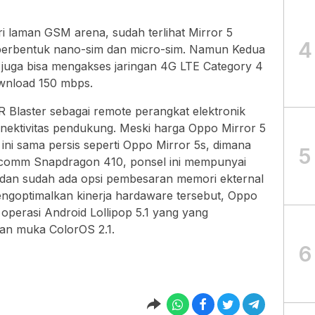
ari laman GSM arena, sudah terlihat Mirror 5
4
 berbentuk nano-sim dan micro-sim. Namun Kedua
an juga bisa mengakses jaringan 4G LTE Category 4
wnload 150 mbps.
r IR Blaster sebagai remote perangkat elektronik
nektivitas pendukung. Meski harga Oppo Mirror 5
ni sama persis seperti Oppo Mirror 5s, dimana
5
alcomm Snapdragon 410, ponsel ini mempunyai
 dan sudah ada opsi pembesaran memori ekternal
ngoptimalkan kinerja hardaware tersebut, Oppo
erasi Android Lollipop 5.1 yang yang
an muka ColorOS 2.1.
6