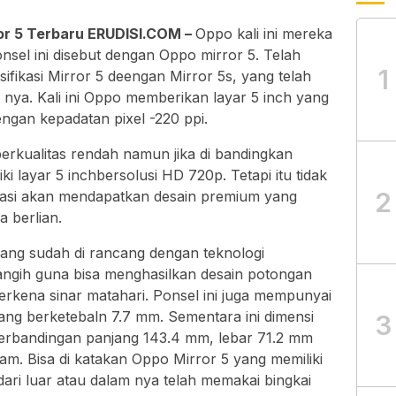
ror 5 Terbaru ERUDISI.COM –
Oppo kali ini mereka
sel ini disebut dengan Oppo mirror 5. Telah
1
ifikasi Mirror 5 deengan Mirror 5s, yang telah
nya. Kali ini Oppo memberikan layar 5 inch yang
ngan kepadatan pixel -220 ppi.
erkualitas rendah namun jika di bandingkan
ki layar 5 inchbersolusi HD 720p. Tetapi itu tidak
2
urasi akan mendapatkan desain premium yang
 berlian.
ang sudah di rancang dengan teknologi
cangih guna bisa menghasilkan desain potongan
 terkena sinar matahari. Ponsel ini juga mempunyai
yang berketebaln 7.7 mm. Sementara ini dimensi
3
 perbandingan panjang 143.4 mm, lebar 71.2 mm
ram. Bisa di katakan Oppo Mirror 5 yang memiliki
dari luar atau dalam nya telah memakai bingkai