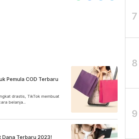
7
8
ntuk Pemula COD Terbaru
ngkat drastis, TikTok membuat
ra belanja...
9
t Dana Terbaru 2023!