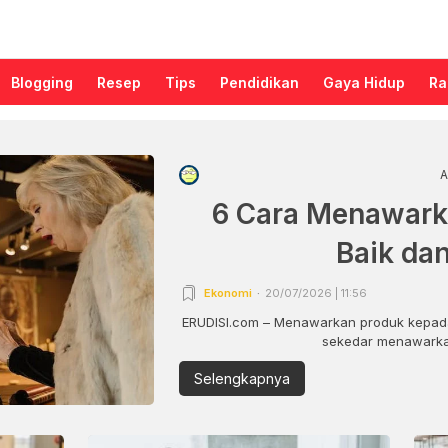
Blogging
Resep
Tips
Pendidikan
Gaya Hidup
Ra
A
6 Cara Menawark
Baik da
Ekonomi
20/07/2026 | 11:56
ERUDISI.com – Menawarkan produk kepada
sekedar menawarkan
Selengkapnya