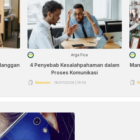
Arga Fica
elanggan
4 Penyebab Kesalahpahaman dalam
Man
Proses Komunikasi
Ekonomi
18/07/2026 | 19:55
E