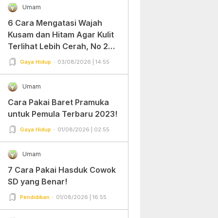
Umam
6 Cara Mengatasi Wajah
Kusam dan Hitam Agar Kulit
Terlihat Lebih Cerah, No 2
Gampang Banget dan Mudah
Gaya Hidup
03/08/2026 | 14:55
Dipraktekkan!
Umam
Cara Pakai Baret Pramuka
untuk Pemula Terbaru 2023!
Gaya Hidup
01/08/2026 | 02:55
Umam
7 Cara Pakai Hasduk Cowok
SD yang Benar!
Pendidikan
01/08/2026 | 16:55