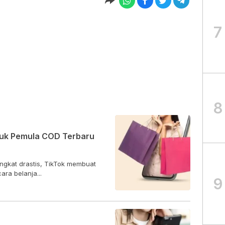
7
8
ntuk Pemula COD Terbaru
ngkat drastis, TikTok membuat
ra belanja...
9