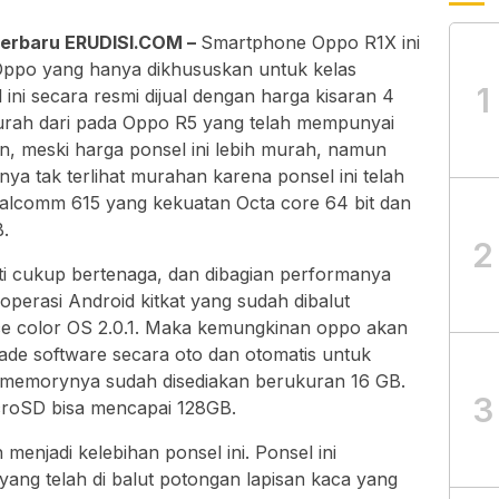
 terbaru ERUDISI.COM –
Smartphone Oppo R1X ini
Oppo yang hanya dikhususkan untuk kelas
1
ni secara resmi dijual dengan harga kisaran 4
 murah dari pada Oppo R5 yang telah mempunyai
an, meski harga ponsel ini lebih murah, namun
hnya tak terlihat murahan karena ponsel ini telah
alcomm 615 yang kekuatan Octa core 64 bit dan
B.
2
ukti cukup bertenaga, dan dibagian performanya
operasi Android kitkat yang sudah dibalut
ace color OS 2.0.1. Maka kemungkinan oppo akan
ade software secara oto dan otomatis untuk
n memorynya sudah disediakan berukuran 16 GB.
3
roSD bisa mencapai 128GB.
enjadi kelebihan ponsel ini. Ponsel ini
ang telah di balut potongan lapisan kaca yang