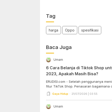
Tag
harga
Oppo
spesifikasi
Baca Juga
Umam
6 Cara Belanja di Tiktok Shop u
2023, Apakah Masih Bisa?
ERUDISI.com - Setelah penggunanya meni
fitur TikTok Shop. Penasaran bagaimana ca
Gaya Hidup
21/07/2026 | 03:55
Umam