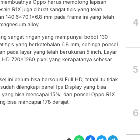
uk membuatnya Oppo harus memotong lapisan
sain R1X juga dibuat sangat tipis yang telah
n 140.6×70.1×6.8 mm pada frame ini yang telah
4
magnesium alloy.
ang sangat ringan yang mempunyai bobot 130
uat tipis yang berketebalan 6.8 mm, sehinga ponsel
ukan pada layar yang telah berukuran 5 inch. Layar
si HD 720×1280 pixel yang kerapatanya sebesar
5
l ini belum bisa bersolusi Full HD, tetapi itu tidak
sudah dilengkapi panel Ips Display yang bisa
 yang bisa mencapai 15%, dan ponsel Oppo R1X
ang bisa mencapai 178 derajat.
6