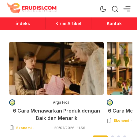
Erudisi
Temukan Jawaban dan Inspirasi
indeks
Kirim Artikel
Kontak
Arga Fica
6 Cara Menawarkan Produk dengan
6 Cara Men
Baik dan Menarik
Ekonomi
Ekonomi
20/07/2026 | 11:56