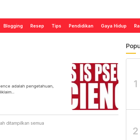
Blogging
Resep
Tips
Pendidikan
Gaya Hidup
Ra
Popu
1
cience adalah pengetahuan,
klaim...
ah ditampilkan semua
2