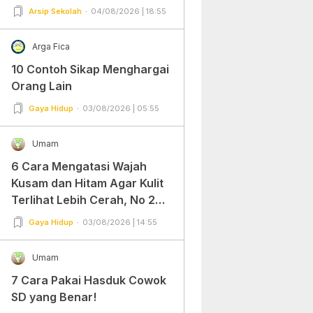
Arsip Sekolah
04/08/2026 | 18:55
Arga Fica
10 Contoh Sikap Menghargai
Orang Lain
Gaya Hidup
03/08/2026 | 05:55
Umam
6 Cara Mengatasi Wajah
Kusam dan Hitam Agar Kulit
Terlihat Lebih Cerah, No 2
Gampang Banget dan Mudah
Gaya Hidup
03/08/2026 | 14:55
Dipraktekkan!
Umam
7 Cara Pakai Hasduk Cowok
SD yang Benar!