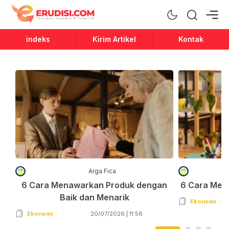
Erudisi
Temukan Jawaban dan Inspirasi
indeks
Kirim Artikel
Kontak
Arga Fica
6 Cara Menawarkan Produk dengan
6 Cara Men
Baik dan Menarik
Ekonomi
Ekonomi
20/07/2026 | 11:56