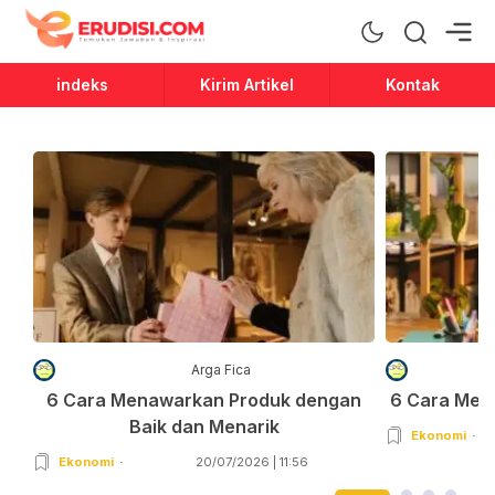
Erudisi
Temukan Jawaban dan Inspirasi
indeks
Kirim Artikel
Kontak
Arga Fica
6 Cara Menawarkan Produk dengan
6 Cara Men
Baik dan Menarik
Ekonomi
Ekonomi
20/07/2026 | 11:56