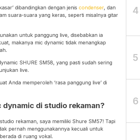
kasar’ dibandingkan dengan jenis
condenser
, dan
4
m suara-suara yang keras, seperti misalnya gitar
gunakan untuk panggung live, disebabkan ia
uat, makanya mic dynamic tidak menangkap
ah.
5
 dynamic SHURE SM58, yang pasti sudah sering
njukan live.
uat Anda memperoleh ‘rasa panggung live’ di
6
 dynamic di studio rekaman?
 studio rekaman, saya memiliki Shure SM57! Tapi
idak pernah menggunakannya kecuali untuk
berada di ruang vokal.