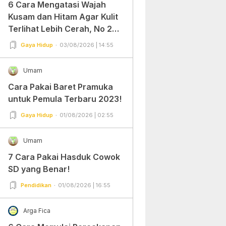
6 Cara Mengatasi Wajah
Kusam dan Hitam Agar Kulit
Terlihat Lebih Cerah, No 2
Gampang Banget dan Mudah
Gaya Hidup
03/08/2026 | 14:55
Dipraktekkan!
Umam
Cara Pakai Baret Pramuka
untuk Pemula Terbaru 2023!
Gaya Hidup
01/08/2026 | 02:55
Umam
7 Cara Pakai Hasduk Cowok
SD yang Benar!
Pendidikan
01/08/2026 | 16:55
Arga Fica