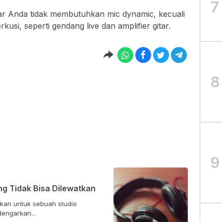
7
r Anda tidak membutuhkan mic dynamic, kecuali
si, seperti gendang live dan amplifier gitar.
8
9
g Tidak Bisa Dilewatkan
tkan untuk sebuah studio
endengarkan...