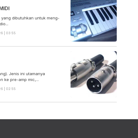
MIDI
at yang dibutuhkan untuk meng-
io...
6 | 03:55
ng). Jenis ini utamanya
 ke pre-amp mic,...
6 | 02:55