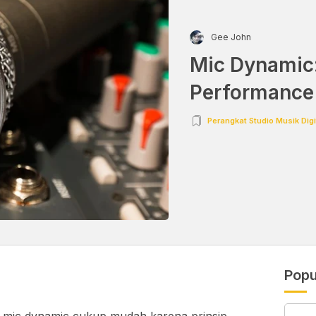
Gee John
Mic Dynamic:
Performance
Perangkat Studio Musik Digi
Popu