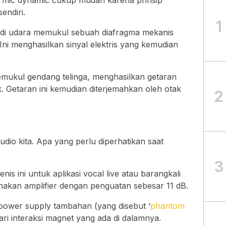
a mic dynamic cukup mudah karena prinsip
endiri.
1
di udara memukul sebuah diafragma mekanis
Ini menghasilkan sinyal elektris yang kemudian
mukul gendang telinga, menghasilkan getaran
k. Getaran ini kemudian diterjemahkan oleh otak
2
udio kita. Apa yang perlu diperhatikan saat
3
s ini untuk aplikasi vocal live atau barangkali
kan amplifier dengan penguatan sebesar 11 dB.
power supply tambahan (yang disebut ‘
phantom
dari interaksi magnet yang ada di dalamnya.