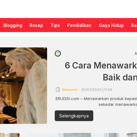
Blogging
Resep
Tips
Pendidikan
Gaya Hidup
Ra
A
6 Cara Menawark
Baik da
Ekonomi
20/07/2026 | 11:56
ERUDISI.com – Menawarkan produk kepada
sekedar menawarkan
Selengkapnya