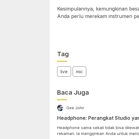
Kesimpulannya, kemungkinan besa
Anda perlu merekam instrumen perku
Tag
live
mic
Baca Juga
Gee John
Headphone: Perangkat Studio yan
Headphone sama sekali tidak bisa dilewa
rekaman. Ia mengijinkan Anda untuk m