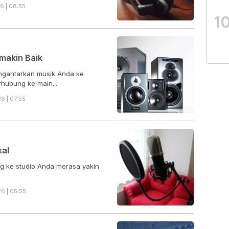
6 | 08:55
1
emakin Baik
ngantarkan musik Anda ke
rhubung ke main...
6 | 07:55
kal
ng ke studio Anda merasa yakin
6 | 05:55