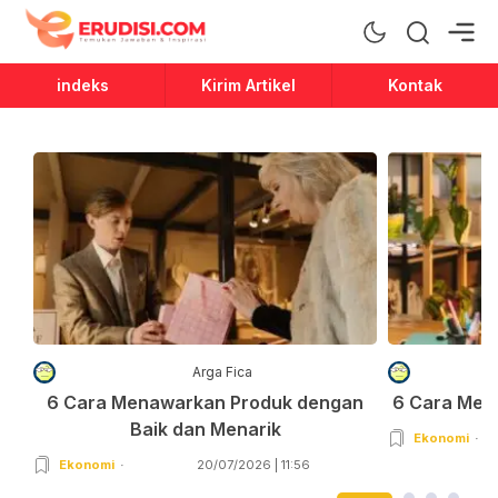
Erudisi
Temukan Jawaban dan Inspirasi
indeks
Kirim Artikel
Kontak
Arga Fica
6 Cara Menawarkan Produk dengan
6 Cara Men
Baik dan Menarik
Ekonomi
Ekonomi
20/07/2026 | 11:56