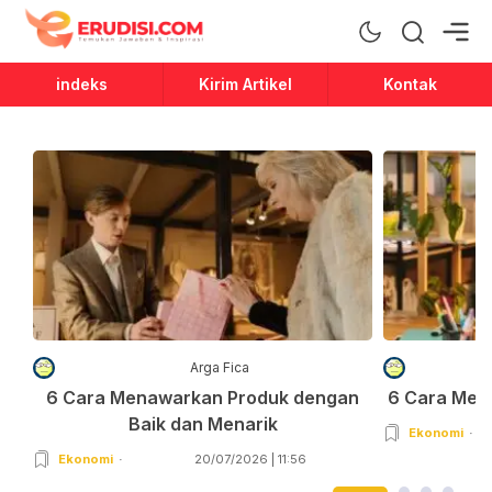
Erudisi
Temukan Jawaban dan Inspirasi
indeks
Kirim Artikel
Kontak
Arga Fica
6 Cara Menawarkan Produk dengan
6 Cara Men
Baik dan Menarik
Ekonomi
Ekonomi
20/07/2026 | 11:56