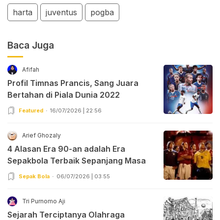
harta
juventus
pogba
Baca Juga
Afifah
Profil Timnas Prancis, Sang Juara
Bertahan di Piala Dunia 2022
Featured
16/07/2026 | 22:56
Arief Ghozaly
4 Alasan Era 90-an adalah Era
Sepakbola Terbaik Sepanjang Masa
Sepak Bola
06/07/2026 | 03:55
Tri Purnomo Aji
Sejarah Terciptanya Olahraga