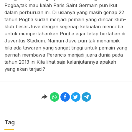
Pogba,tak mau kalah Paris Saint Germain pun ikut
dalam perburuan ini. Di usianya yang masih genap 22
tahun Pogba sudah menjadi pemain yang diincar klub-
klub besar.Juve dengan segenap kekuatan mencoba
untuk mempertahankan Pogba agar tetap bertahan di
Juventus Stadium. Namun Juve pun tak menampik
bila ada tawaran yang sangat tinggi untuk pemain yang
pernah membawa Perancis menjadi juara dunia pada
tahun 2013 ini.Kita lihat saja kelanjutannya apakah
yang akan terjadi?
Tag