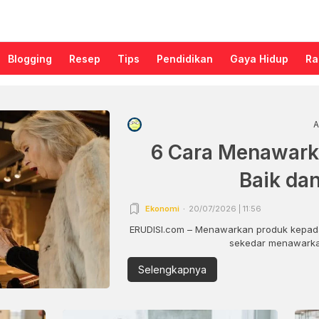
Blogging
Resep
Tips
Pendidikan
Gaya Hidup
Ra
A
6 Cara Menawark
Baik da
Ekonomi
20/07/2026 | 11:56
ERUDISI.com – Menawarkan produk kepada
sekedar menawarkan
Selengkapnya