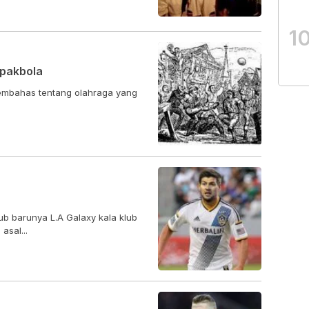
1
epakbola
ub barunya L.A Galaxy kala klub
asal...