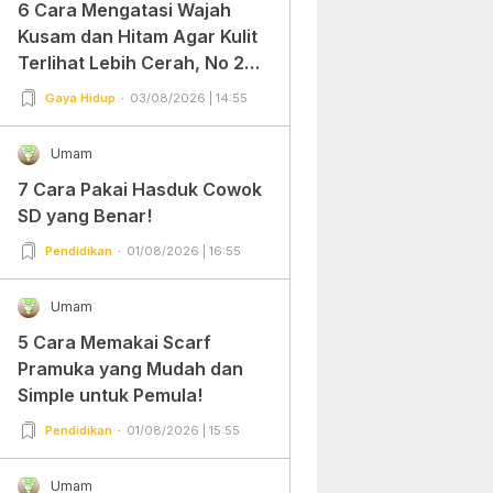
6 Cara Mengatasi Wajah
Kusam dan Hitam Agar Kulit
Terlihat Lebih Cerah, No 2
Gampang Banget dan Mudah
Gaya Hidup
03/08/2026 | 14:55
Dipraktekkan!
Umam
7 Cara Pakai Hasduk Cowok
SD yang Benar!
Pendidikan
01/08/2026 | 16:55
Umam
5 Cara Memakai Scarf
Pramuka yang Mudah dan
Simple untuk Pemula!
Pendidikan
01/08/2026 | 15:55
Umam