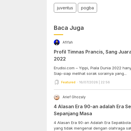
juventus
pogba
Baca Juga
Afifah
Profil Timnas Prancis, Sang Juara
2022
Erudisi.com – Yippi, Piala Dunia 2022 han
Siap-siap melihat sorak sorainya yang...
Featured
16/07/2026 | 22:56
Arief Ghozaly
4 Alasan Era 90-an adalah Era S
Sepanjang Masa
4 Alasan Era 90-an Adalah Era Sepakbola
yang tidak mengenal dengan olahraga satu