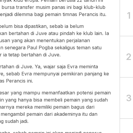
yak klub eropa. Pemain berusia 22 tahun ini
bursa transfer musim panas ini bagi klub-klub
1
enjadi dilemma bagi pemain timnas Perancis itu.
belum bisa dipastikan, sebab ia belum
 bertahan di Juve atau pindah ke klub lain. Ia
usan yang akan menentukan perjalanan
an senegara Paul Pogba sekaligus teman satu
2
ia tetap bertahan di Juve.
ahan di Juve. Ya, wajar saja Evra meminta
uve, sebab Evra mempunyai pemikiran panjang ke
as Perancis ini.
besar yang mampu memanfaatkan potensi pemain
3
lain yang hanya bisa membeli pemain yang sudah
narnya mereka memiliki pemain bagus dari
u mengambil pemain dari akademinya itu dan
 sudah jadi.