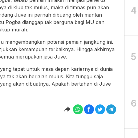
ogba, sebab pemain ini akan menjadi penerus
rnya di klub tak mulus, maka di timnas pun akan
4
landang Juve ini pernah dibuang oleh mantan
itu Pogba dianggap tak berguna bagi MU dan
ukup murah.
pu mengembangkan potensi pemain jangkung ini.
jukkan kemampuan terbaiknya. Hingga akhirnya
5
tu semua merupakan jasa Juve.
ang tepat untuk masa depan kariernya di dunia
nya tak akan berjalan mulus. Kita tunggu saja
yang akan dibuatnya. Apakah bertahan di Juve
6