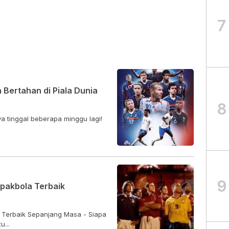
7
 Bertahan di Piala Dunia
8
ya tinggal beberapa minggu lagi!
9
epakbola Terbaik
 Terbaik Sepanjang Masa - Siapa
...