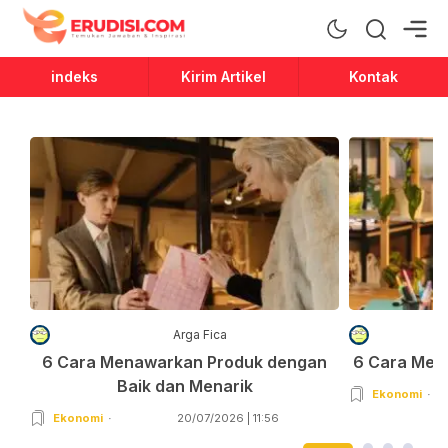
Erudisi
Temukan Jawaban dan Inspirasi
indeks
Kirim Artikel
Kontak
Arga Fica
6 Cara Menawarkan Produk dengan
6 Cara Men
Baik dan Menarik
Ekonomi
Ekonomi
20/07/2026 | 11:56