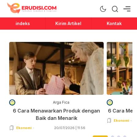
Erudisi
Temukan Jawaban dan Inspirasi
indeks
Kirim Artikel
Kontak
Arga Fica
6 Cara Menawarkan Produk dengan
6 Cara Men
Baik dan Menarik
Ekonomi
Ekonomi
20/07/2026 | 11:56